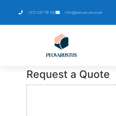
+372 537 78 100
info@peovarustus.ee
Request a Quote