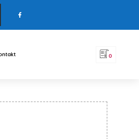
Sirvi
ontakt
0