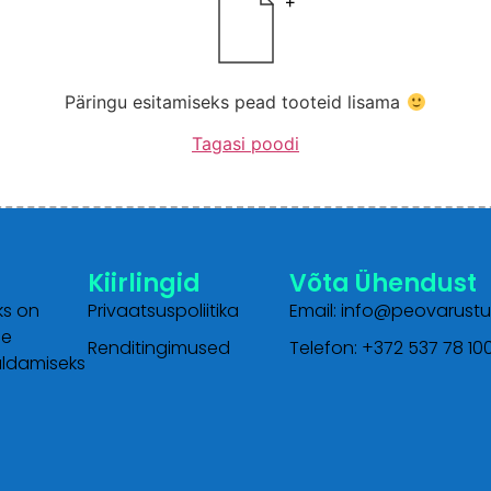
Päringu esitamiseks pead tooteid lisama
Tagasi poodi
Kiirlingid
Võta Ühendust
ks on
Privaatsuspoliitika
Email: info@peovarustu
he
Renditingimused
Telefon: +372 537 78 100
aldamiseks