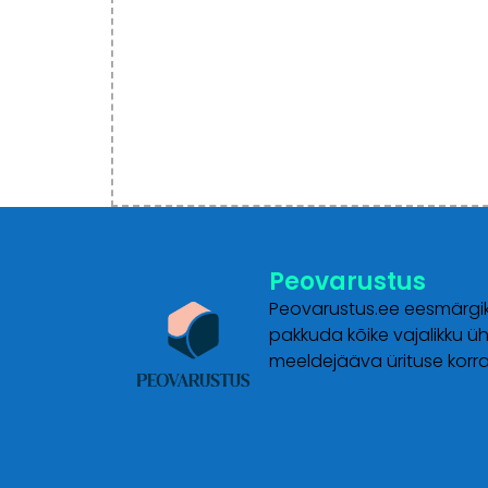
Peovarustus
Peovarustus.ee eesmärgi
pakkuda kõike vajalikku ü
meeldejääva ürituse korr